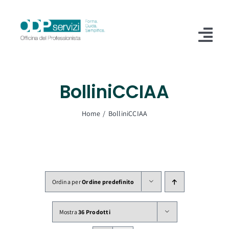
Salta
al
contenuto
Tog
Nav
Home
BolliniCCIAA
Chi Siamo
Home
BolliniCCIAA
Shop
Formazione
Servizi
Ordina per
Ordine predefinito
Blog
Mostra
36 Prodotti
Contatti