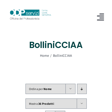
Salta
al
contenuto
Tog
Nav
Home
BolliniCCIAA
Chi Siamo
Home
BolliniCCIAA
Shop
Formazione
Servizi
Ordina per
Nome
Blog
Mostra
36 Prodotti
Contatti