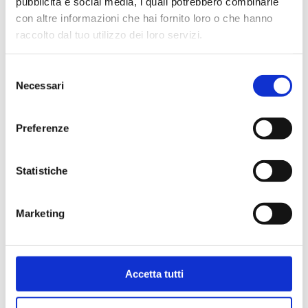
pubblicità e social media, i quali potrebbero combinarle
con altre informazioni che hai fornito loro o che hanno
raccolto dal tuo utilizzo dei loro servizi.
Selezione
Necessari
del
consenso
Preferenze
Statistiche
Marketing
Carta Filigranata CCIAA
24,40
€
Accetta tutti