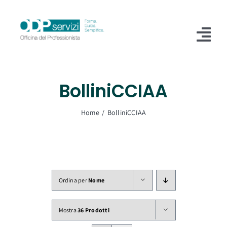
Salta
al
contenuto
Tog
Nav
Home
BolliniCCIAA
Chi Siamo
Home
BolliniCCIAA
Shop
Formazione
Servizi
Ordina per
Nome
Blog
Mostra
36 Prodotti
Contatti