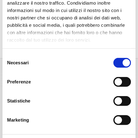
analizzare il nostro traffico. Condividiamo inoltre
24,40
€
informazioni sul modo in cui utilizzi il nostro sito con i
nostri partner che si occupano di analisi dei dati web,
pubblicità e social media, i quali potrebbero combinarle
con altre informazioni che hai fornito loro o che hanno
raccolto dal tuo utilizzo dei loro servizi.
Selezione
Necessari
del
consenso
Preferenze
Statistiche
Marketing
Home
Chi Siamo
Chi Siamo