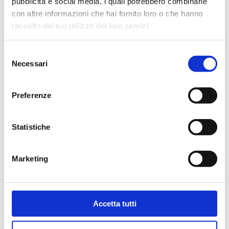
pubblicità e social media, i quali potrebbero combinarle
con altre informazioni che hai fornito loro o che hanno
raccolto dal tuo utilizzo dei loro servizi.
Selezione
Necessari
del
consenso
Preferenze
Statistiche
Bollini per certificati
Marketing
CCIAA (foglio 40 bollini)
4,03
€
Accetta tutti