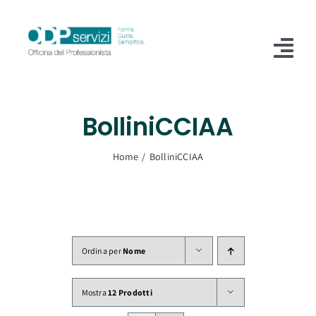
Salta
al
contenuto
Tog
Nav
Home
BolliniCCIAA
Chi Siamo
Home
BolliniCCIAA
Shop
Formazione
Servizi
Ordina per
Nome
Blog
Mostra
12 Prodotti
Contatti