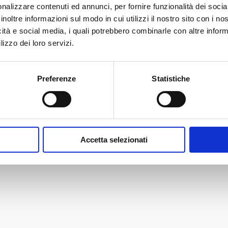
nalizzare contenuti ed annunci, per fornire funzionalità dei socia
inoltre informazioni sul modo in cui utilizzi il nostro sito con i n
icità e social media, i quali potrebbero combinarle con altre inform
lizzo dei loro servizi.
Carta Filigranata
CCIAA
Preferenze
Statistiche
24,40
€
Accetta selezionati