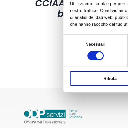
CCIAA (foglio 40
Utilizziamo i cookie per perso
bollini)
nostro traffico. Condividiamo 
di analisi dei dati web, pubbl
4,03
€
che hanno raccolto dal tuo uti
Selezione
Necessari
del
consenso
Rifiuta