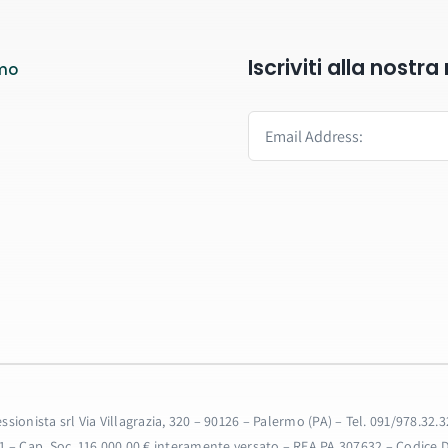
Iscriviti alla nostr
mo
fessionista srl Via Villagrazia, 320 – 90126 – Palermo (PA) – Tel. 091/978.
31 – Cap. Soc. 116.000,00 € interamente versato – REA PA 307632 – Codice