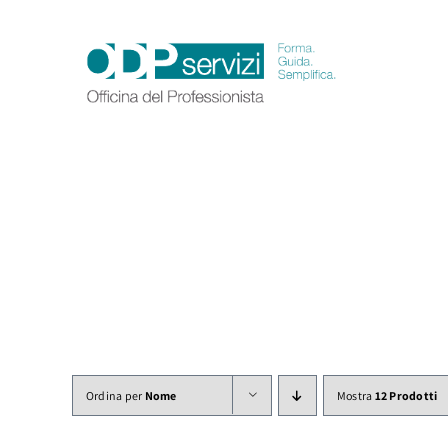
Salta
al
contenuto
Ordina per
Nome
Mostra
12 Prodotti