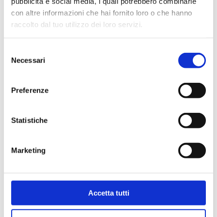
pubblicità e social media, i quali potrebbero combinarle
con altre informazioni che hai fornito loro o che hanno
raccolto dal tuo utilizzo dei loro servizi.
Selezione
Necessari
del
consenso
Preferenze
Statistiche
Bollini per certificati
Marketing
CCIAA (foglio 40 bollini)
4,03
€
Accetta tutti