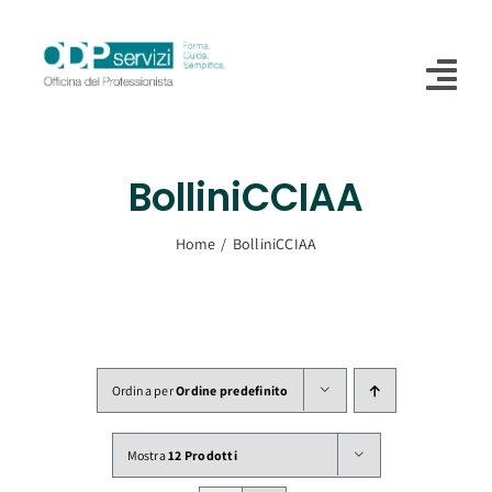
Salta
al
contenuto
Tog
Nav
Home
BolliniCCIAA
Chi Siamo
Home
BolliniCCIAA
Shop
Formazione
Servizi
Ordina per
Ordine predefinito
Blog
Mostra
12 Prodotti
Contatti