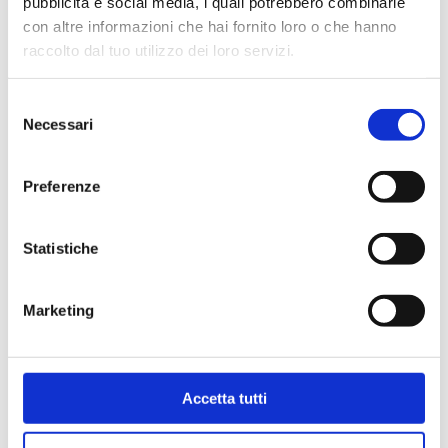
pubblicità e social media, i quali potrebbero combinarle
con altre informazioni che hai fornito loro o che hanno
raccolto dal tuo utilizzo dei loro servizi.
Selezione
Necessari
del
consenso
Preferenze
Statistiche
Bollini per certificati
Marketing
CCIAA (foglio 40 bollini)
4,03
€
Accetta tutti