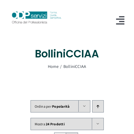
Salta
al
contenuto
Tog
Nav
Home
BolliniCCIAA
Chi Siamo
Home
BolliniCCIAA
Shop
Formazione
Servizi
Ordina per
Popolarità
Blog
Mostra
24 Prodotti
Contatti