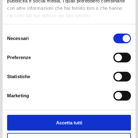
pubblicità e social media, i quali potrebbero combinarle
con altre informazioni che hai fornito loro o che hanno
raccolto dal tuo utilizzo dei loro servizi.
Selezione
Necessari
del
consenso
Preferenze
Statistiche
Bollini per certificati
Marketing
CCIAA (foglio 40 bollini)
4,03
€
Accetta tutti