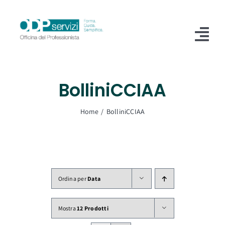
Salta
al
contenuto
Tog
Nav
Home
BolliniCCIAA
Chi Siamo
Home
BolliniCCIAA
Shop
Formazione
Servizi
Ordina per
Data
Blog
Mostra
12 Prodotti
Contatti