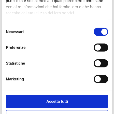
pubblicità e social media, i quali potrebbero combinarle
con altre informazioni che hai fornito loro o che hanno
raccolto dal tuo utilizzo dei loro servizi.
Selezione
Necessari
del
consenso
Preferenze
Statistiche
Bollini per certificati
Marketing
CCIAA (foglio 40 bollini)
4,03
€
Accetta tutti