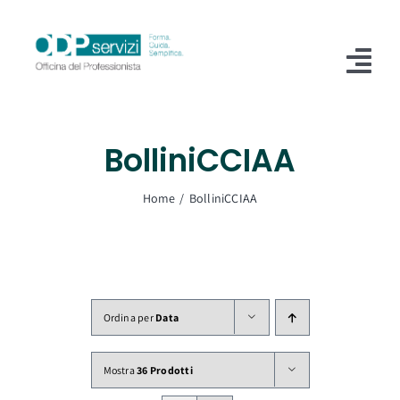
Salta
al
contenuto
Tog
Nav
Home
BolliniCCIAA
Chi Siamo
Home
BolliniCCIAA
Shop
Formazione
Servizi
Ordina per
Data
Blog
Mostra
36 Prodotti
Contatti