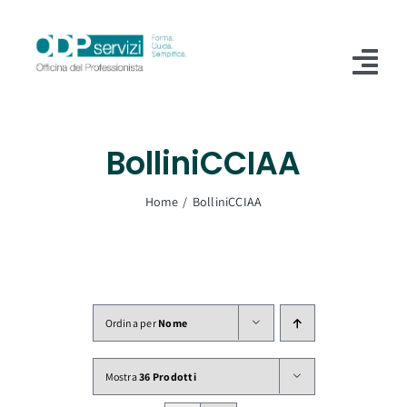
Salta
al
contenuto
Tog
Nav
Home
BolliniCCIAA
Chi Siamo
Home
BolliniCCIAA
Shop
Formazione
Servizi
Ordina per
Nome
Blog
Mostra
36 Prodotti
Contatti