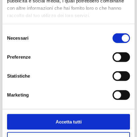
pubblicità e social media, i quali potrebbero combinarle
con altre informazioni che hai fornito loro o che hanno
raccolto dal tuo utilizzo dei loro servizi.
Selezione
Necessari
del
consenso
Preferenze
Statistiche
Bollini per certificati
Marketing
CCIAA (foglio 40 bollini)
4,03
€
Accetta tutti