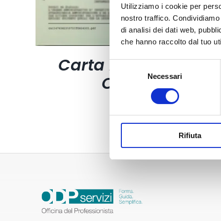
Utilizziamo i cookie per perso
nostro traffico. Condividiamo 
di analisi dei dati web, pubbl
che hanno raccolto dal tuo uti
Carta Filigranata
Selezione
CCIAA
Necessari
del
consenso
24,40
€
Rifiuta