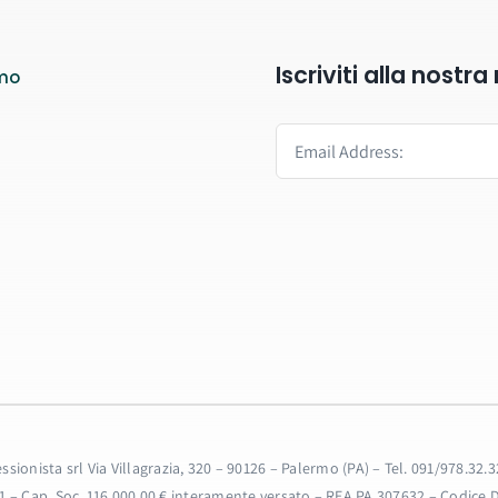
Iscriviti alla nostr
mo
fessionista srl Via Villagrazia, 320 – 90126 – Palermo (PA) – Tel. 091/978.
31 – Cap. Soc. 116.000,00 € interamente versato – REA PA 307632 – Codice