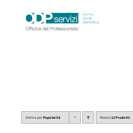
Salta
al
contenuto
Ordina per
Popolarità
Mostra
12 Prodotti