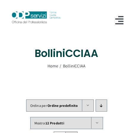
Salta
al
contenuto
Tog
Nav
Home
BolliniCCIAA
Chi Siamo
Home
BolliniCCIAA
Shop
Formazione
Servizi
Ordina per
Ordine predefinito
Blog
Mostra
12 Prodotti
Contatti