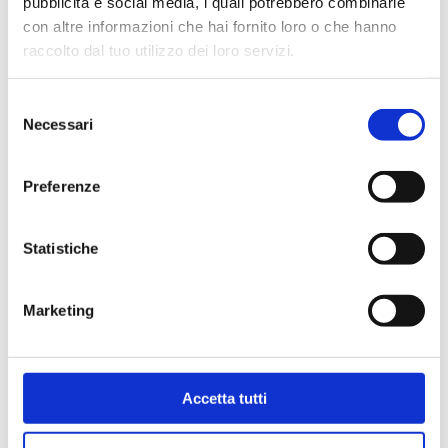
pubblicità e social media, i quali potrebbero combinarle
con altre informazioni che hai fornito loro o che hanno
raccolto dal tuo utilizzo dei loro servizi.
Selezione
Necessari
del
consenso
Preferenze
Statistiche
Marketing
Carta Filigranata CCIAA
24,40
€
Accetta tutti