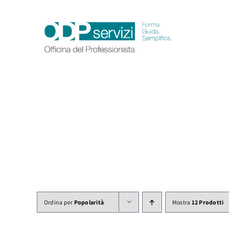
Salta
al
contenuto
Ordina per
Popolarità
Mostra
12 Prodotti