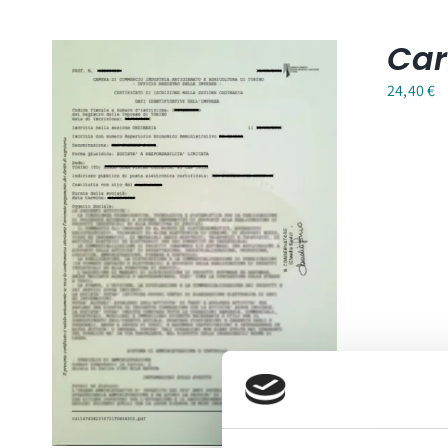
Car
24,40
€