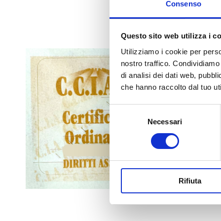
Consenso
Questo sito web utilizza i c
Boll
Utilizziamo i cookie per perso
nostro traffico. Condividiamo 
4,03
€
di analisi dei dati web, pubbl
che hanno raccolto dal tuo uti
Selezione
Necessari
del
consenso
Rifiuta