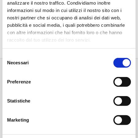
analizzare il nostro traffico. Condividiamo inoltre
24,40
€
informazioni sul modo in cui utilizzi il nostro sito con i
nostri partner che si occupano di analisi dei dati web,
pubblicità e social media, i quali potrebbero combinarle
con altre informazioni che hai fornito loro o che hanno
raccolto dal tuo utilizzo dei loro servizi.
Selezione
Necessari
del
consenso
Preferenze
Statistiche
Marketing
Home
Chi Siamo
Chi Siamo