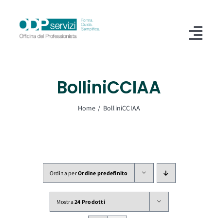
Salta
al
contenuto
Tog
Nav
Home
BolliniCCIAA
Chi Siamo
Home
BolliniCCIAA
Shop
Formazione
Servizi
Ordina per
Ordine predefinito
Blog
Mostra
24 Prodotti
Contatti