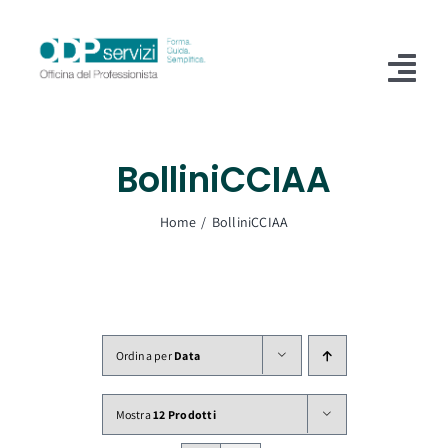
Salta
al
contenuto
Tog
Nav
Home
BolliniCCIAA
Chi Siamo
Home
BolliniCCIAA
Shop
Formazione
Servizi
Ordina per
Data
Blog
Mostra
12 Prodotti
Contatti