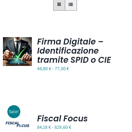
Firma Digitale –
Identificazione
tramite SPID o CIE
Fascia
48,80
€
-
77,00
€
di
prezzo:
da
48,80 €
a
Sale!
Fiscal Focus
77,00 €
Fascia
84,18
€
-
829,60
€