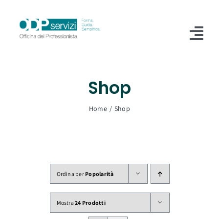
Salta
al
contenuto
Tog
Nav
Home
Shop
Chi Siamo
Home
Shop
Shop
Formazione
Servizi
Ordina per
Popolarità
Blog
Mostra
24 Prodotti
Contatti