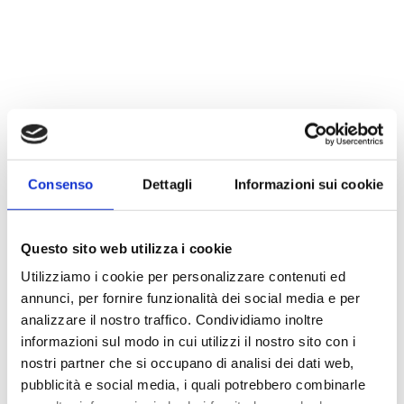
di
prezzo:
da
84,18 €
a
Lettore Smart Card
829,60 €
USB
Consenso
Dettagli
Informazioni sui cookie
24,40
€
Questo sito web utilizza i cookie
Utilizziamo i cookie per personalizzare contenuti ed
annunci, per fornire funzionalità dei social media e per
analizzare il nostro traffico. Condividiamo inoltre
Carta Filigranata
informazioni sul modo in cui utilizzi il nostro sito con i
nostri partner che si occupano di analisi dei dati web,
CCIAA
pubblicità e social media, i quali potrebbero combinarle
24,40
€