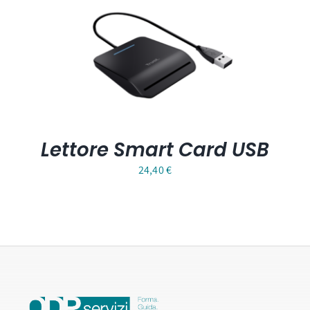
84,18 €
a
829,60 €
Lettore Smart Card USB
24,40
€