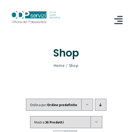
Salta
al
contenuto
Tog
Nav
Home
Shop
Chi Siamo
Home
Shop
Shop
Formazione
Servizi
Ordina per
Ordine predefinito
Blog
Mostra
36 Prodotti
Contatti