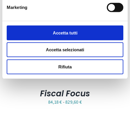
SPID o CIE
Marketing
Fascia
48,80
€
-
77,00
€
di
prezzo:
Accetta tutti
da
Sale!
48,80 €
Accetta selezionati
a
77,00 €
Rifiuta
Fiscal Focus
Fascia
84,18
€
-
829,60
€
di
prezzo:
da