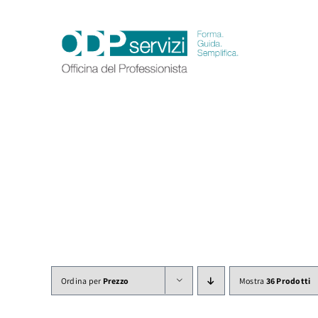
Salta
al
contenuto
Ordina per
Prezzo
Mostra
36 Prodotti