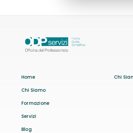
da
84,18 €
a
829,60 €
Home
Chi Sia
Chi Siamo
Formazione
Servizi
Blog