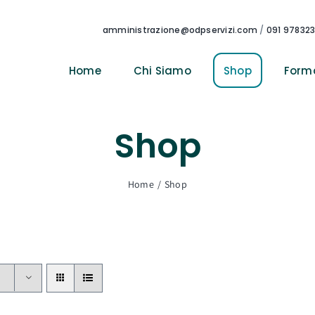
amministrazione@odpservizi.com
/
091 97832
Home
Chi Siamo
Shop
Form
Shop
Home
Shop