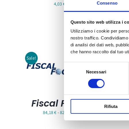
F
Consenso
4,03
€
Questo sito web utilizza i c
Utilizziamo i cookie per perso
nostro traffico. Condividiamo 
di analisi dei dati web, pubbl
che hanno raccolto dal tuo uti
Sale!
Selezione
Necessari
del
consenso
Fiscal Focus
Rifiuta
Fascia
84,18
€
-
829,60
€
di
prezzo: