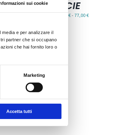
CIE
Informazioni sui cookie
Fascia
48,80
€
-
77,00
€
di
prezzo:
l media e per analizzare il
da
ostri partner che si occupano
azioni che hai fornito loro o
48,80 €
a
77,00 €
Marketing
Accetta tutti