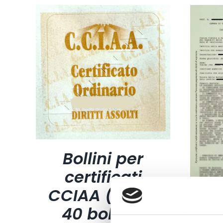
Bollini per
certificati
CCIAA (foglio
40 bollini)