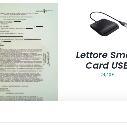
Lettore Sm
Card US
24,40
€
Carta