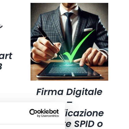
art
B
Firma Digitale
–
Identificazione
tramite SPID o