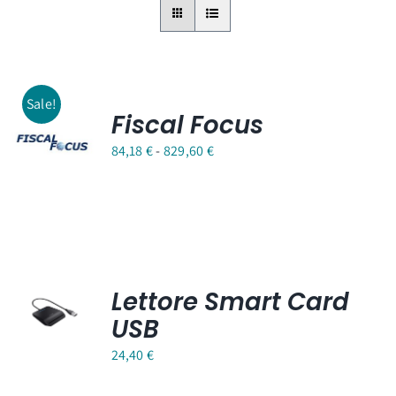
Sale!
Fiscal Focus
Fascia
84,18
€
-
829,60
€
di
prezzo:
da
84,18 €
a
Lettore Smart Card
829,60 €
USB
24,40
€