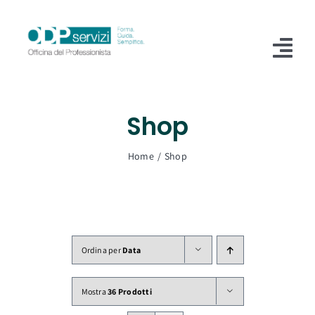
Salta
al
contenuto
Tog
Nav
Home
Shop
Chi Siamo
Home
Shop
Shop
Formazione
Servizi
Ordina per
Data
Blog
Mostra
36 Prodotti
Contatti