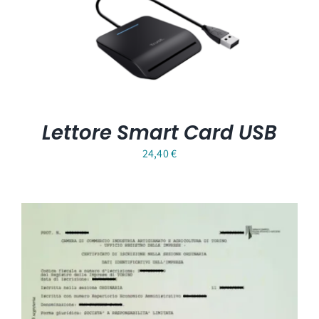
a
829,60 €
Lettore Smart Card USB
24,40
€