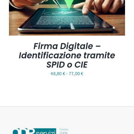
Firma Digitale –
Identificazione tramite
SPID o CIE
Fascia
48,80
€
-
77,00
€
di
prezzo:
da
48,80 €
a
77,00 €