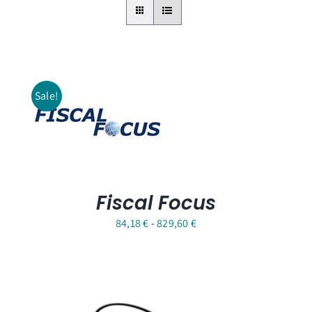
Sale!
Fiscal Focus
Fascia
84,18
€
-
829,60
€
di
prezzo:
da
84,18 €