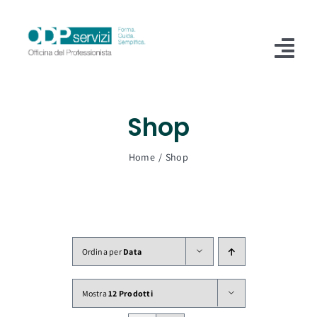
Salta
al
contenuto
Tog
Nav
Home
Shop
Chi Siamo
Home
Shop
Shop
Formazione
Servizi
Ordina per
Data
Blog
Mostra
12 Prodotti
Contatti