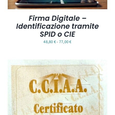
Firma Digitale –
Identificazione tramite
SPID o CIE
Fascia
48,80
€
-
77,00
€
di
prezzo:
da
48,80 €
a
77,00 €