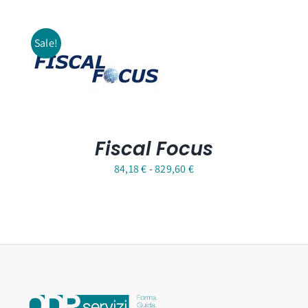
Sale!
Fiscal Focus
Fascia
84,18
€
-
829,60
€
di
prezzo:
da
84,18 €
a
829,60 €