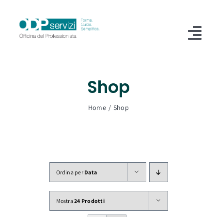
Salta
al
contenuto
Tog
Nav
Home
Shop
Chi Siamo
Home
Shop
Shop
Formazione
Servizi
Ordina per
Data
Blog
Mostra
24 Prodotti
Contatti