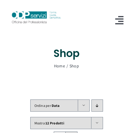
Salta
al
contenuto
Tog
Nav
Home
Shop
Chi Siamo
Home
Shop
Shop
Formazione
Servizi
Ordina per
Data
Blog
Mostra
12 Prodotti
Contatti