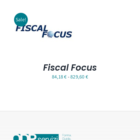
Sale!
Fiscal Focus
Fascia
84,18
€
-
829,60
€
di
prezzo:
da
84,18 €
a
829,60 €