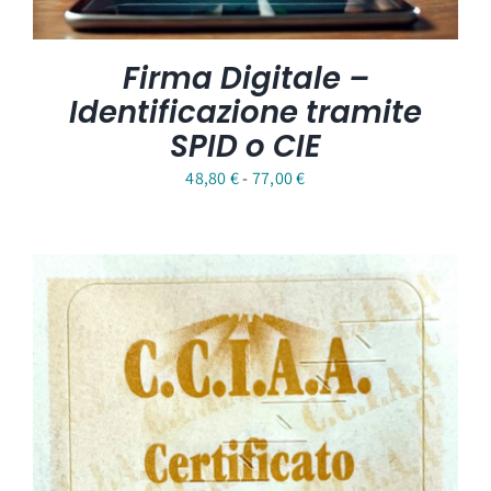
Firma Digitale –
Identificazione tramite
SPID o CIE
Fascia
48,80
€
-
77,00
€
di
prezzo:
da
48,80 €
a
77,00 €