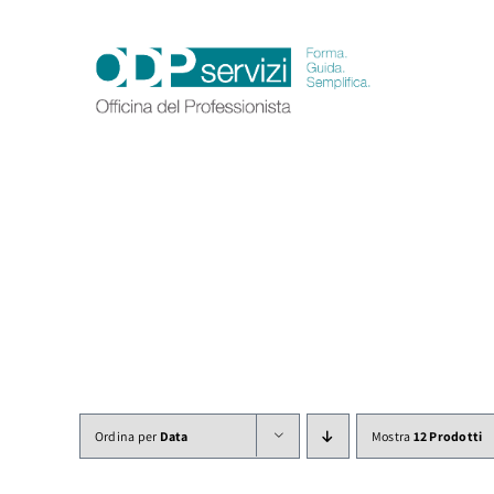
Salta
al
contenuto
Ordina per
Data
Mostra
12 Prodotti