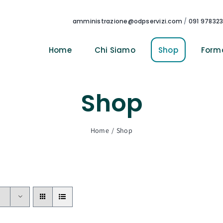
amministrazione@odpservizi.com
/
091 97832
Home
Chi Siamo
Shop
Form
Shop
Home
Shop