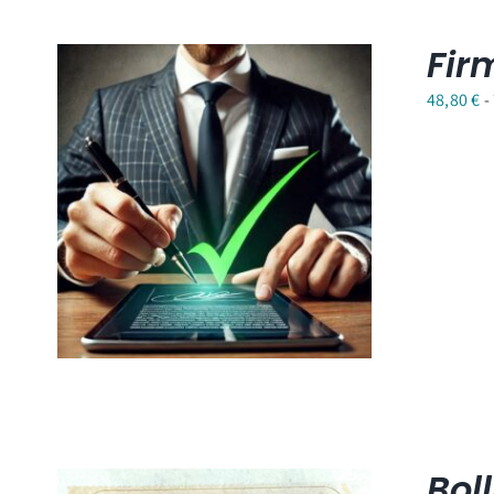
Fir
48,80
€
-
Boll