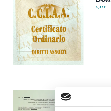
4,03
€
Car
24,40
€