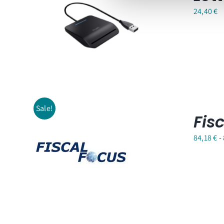
24,40
€
Sale!
Fis
84,18
€
-