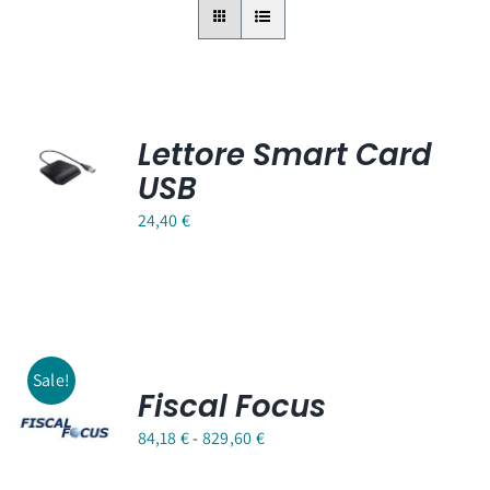
Lettore Smart Card
USB
24,40
€
Sale!
Fiscal Focus
Fascia
84,18
€
-
829,60
€
di