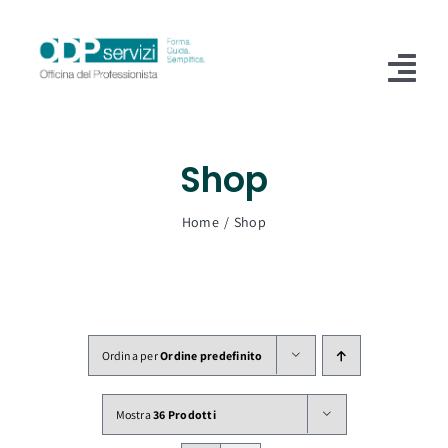
Salta
al
contenuto
Tog
Nav
Home
Shop
Chi Siamo
Home
Shop
Shop
Formazione
Servizi
Ordina per
Ordine predefinito
Blog
Mostra
36 Prodotti
Contatti