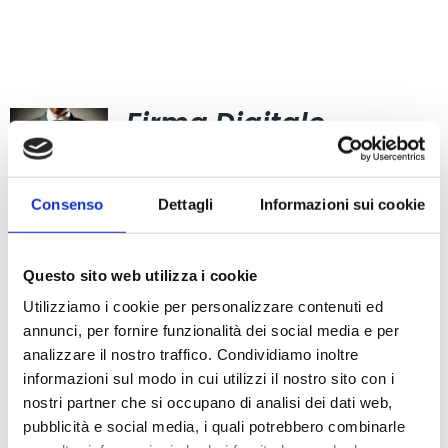
prezzo:
da
84,18 €
a
Firma Digitale –
829,60 €
Identificazione
tramite SPID o CIE
Consenso
Dettagli
Informazioni sui cookie
Fascia
48,80
€
-
77,00
€
di
prezzo:
Questo sito web utilizza i cookie
da
Utilizziamo i cookie per personalizzare contenuti ed
48,80 €
annunci, per fornire funzionalità dei social media e per
a
analizzare il nostro traffico. Condividiamo inoltre
Carta Filigranata
informazioni sul modo in cui utilizzi il nostro sito con i
77,00 €
nostri partner che si occupano di analisi dei dati web,
CCIAA
pubblicità e social media, i quali potrebbero combinarle
24,40
€