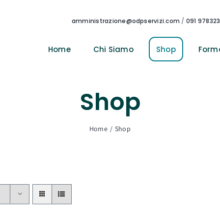
amministrazione@odpservizi.com
/
091 97832
Home
Chi Siamo
Shop
Form
Shop
Home
Shop