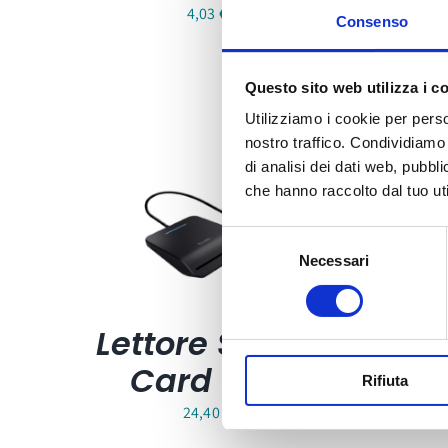
F
4,03
€
Consenso
Questo sito web utilizza i c
Utilizziamo i cookie per perso
nostro traffico. Condividiamo 
di analisi dei dati web, pubbl
che hanno raccolto dal tuo uti
Selezione
Necessari
del
consenso
Lettore Smart
Card USB
Rifiuta
24,40
€