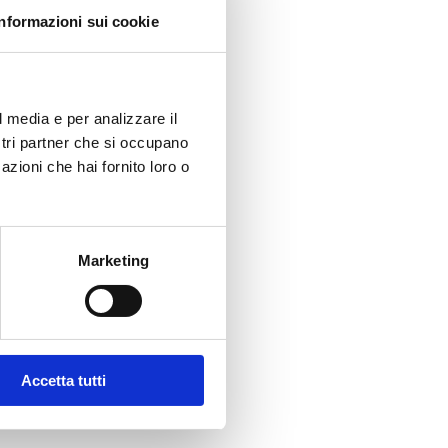
Informazioni sui cookie
scia
ezzo:
l media e per analizzare il
a
ostri partner che si occupano
,80 €
azioni che hai fornito loro o
,00 €
Marketing
Accetta tutti