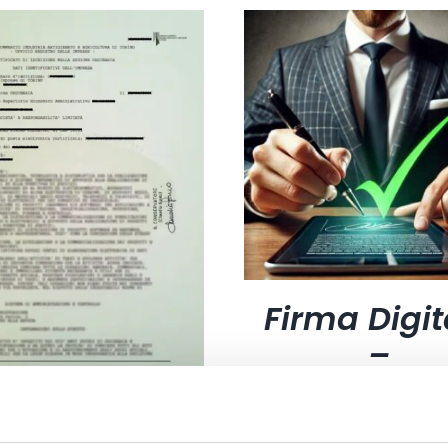
Firma Digit
–
Identificaz
tramite SPI
Carta