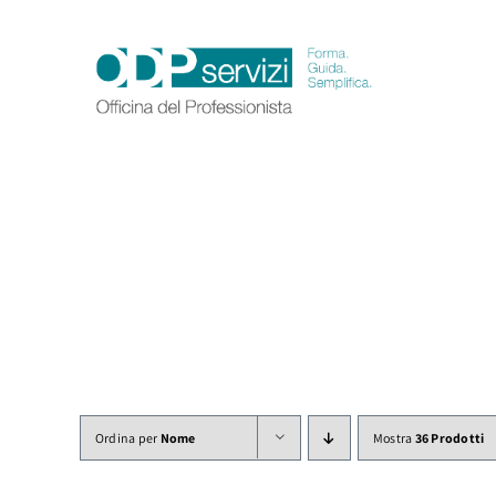
Salta
al
contenuto
Ordina per
Nome
Mostra
36 Prodotti