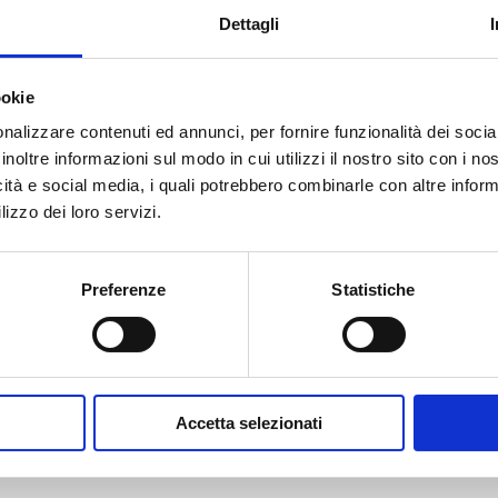
CIE
iligranata
Dettagli
CCIAA
Fa
48,80
€
-
77,00
€
di
ookie
24,40
€
pr
nalizzare contenuti ed annunci, per fornire funzionalità dei socia
d
inoltre informazioni sul modo in cui utilizzi il nostro sito con i n
48
icità e social media, i quali potrebbero combinarle con altre inform
a
lizzo dei loro servizi.
77
Preferenze
Statistiche
Accetta selezionati