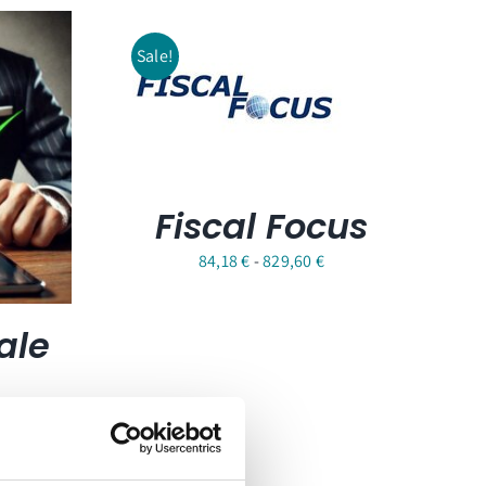
Sale!
Fiscal Focus
Fascia
84,18
€
-
829,60
€
di
prezzo:
ale
da
84,18 €
a
ione
829,60 €
D o