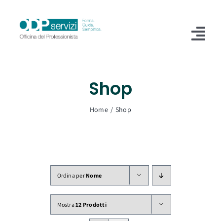
Salta
al
contenuto
Tog
Nav
Home
Shop
Chi Siamo
Home
Shop
Shop
Formazione
Servizi
Ordina per
Nome
Blog
Mostra
12 Prodotti
Contatti