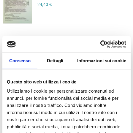
24,40
€
Firma Digitale –
Consenso
Dettagli
Informazioni sui cookie
Identificazione
tramite SPID o CIE
Questo sito web utilizza i cookie
Fascia
48,80
€
-
77,00
€
Utilizziamo i cookie per personalizzare contenuti ed
di
annunci, per fornire funzionalità dei social media e per
prezzo:
analizzare il nostro traffico. Condividiamo inoltre
da
informazioni sul modo in cui utilizzi il nostro sito con i
48,80 €
nostri partner che si occupano di analisi dei dati web,
a
pubblicità e social media, i quali potrebbero combinarle
Sale!