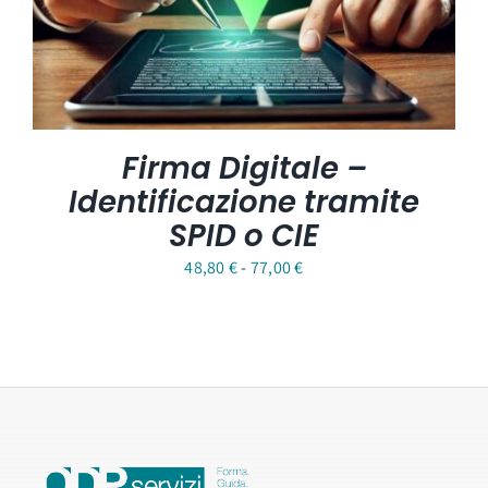
Firma Digitale –
Identificazione tramite
SPID o CIE
Fascia
48,80
€
-
77,00
€
di
prezzo:
da
48,80 €
a
77,00 €