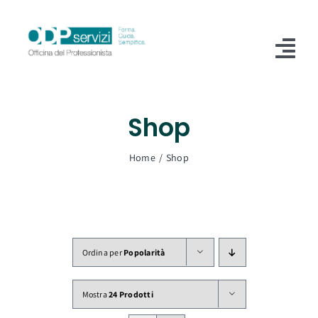
Salta
al
contenuto
Tog
Nav
Home
Shop
Chi Siamo
Home
Shop
Shop
Formazione
Servizi
Ordina per
Popolarità
Blog
Mostra
24 Prodotti
Contatti