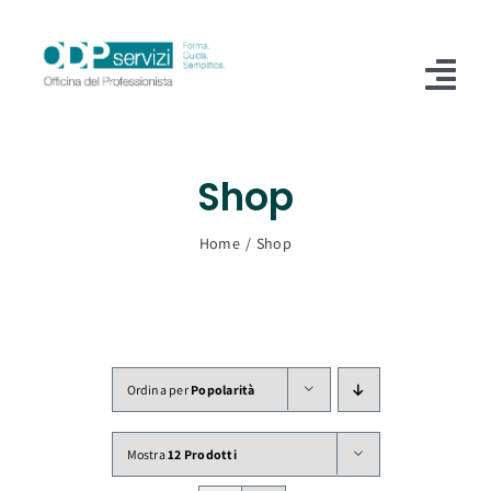
Salta
al
contenuto
Tog
Nav
Home
Shop
Chi Siamo
Home
Shop
Shop
Formazione
Servizi
Ordina per
Popolarità
Blog
Mostra
12 Prodotti
Contatti