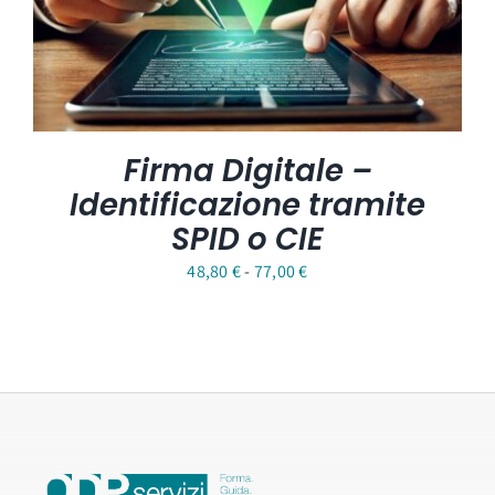
Firma Digitale –
Identificazione tramite
SPID o CIE
Fascia
48,80
€
-
77,00
€
di
prezzo:
da
48,80 €
a
77,00 €