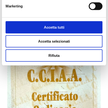
Marketing
Carta Filigranata CCIAA
Accetta tutti
24,40
€
Accetta selezionati
Rifiuta