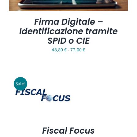
Firma Digitale –
Identificazione tramite
SPID o CIE
Fascia
48,80
€
-
77,00
€
di
prezzo:
da
Sale!
48,80 €
a
77,00 €
Fiscal Focus