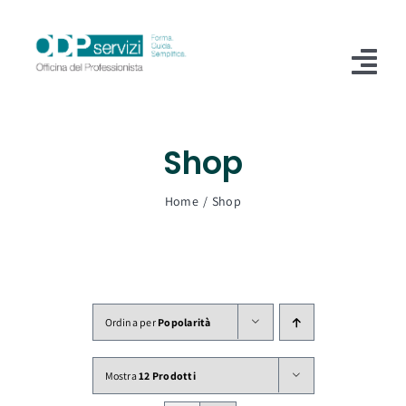
Salta
al
contenuto
Tog
Nav
Home
Shop
Chi Siamo
Home
Shop
Shop
Formazione
Servizi
Ordina per
Popolarità
Blog
Mostra
12 Prodotti
Contatti