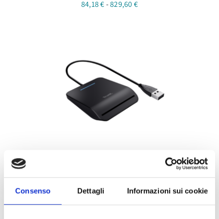
Fascia
84,18
€
-
829,60
€
di
prezzo:
da
84,18 €
a
829,60 €
Lettore Smart Card USB
24,40
€
Consenso
Dettagli
Informazioni sui cookie