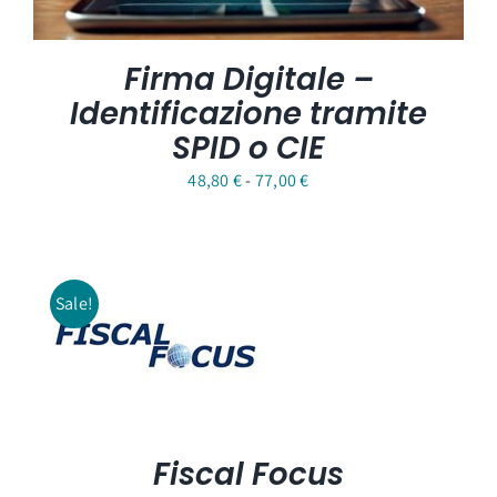
Firma Digitale –
Identificazione tramite
SPID o CIE
Fascia
48,80
€
-
77,00
€
di
prezzo:
da
Sale!
48,80 €
a
77,00 €
Fiscal Focus