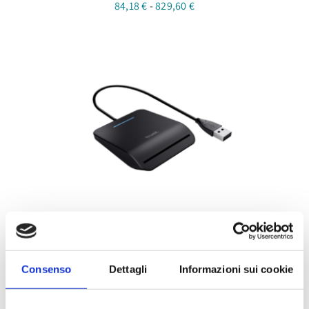
Fascia
84,18
€
-
829,60
€
di
prezzo:
da
84,18 €
a
829,60 €
Lettore Smart Card USB
24,40
€
Consenso
Dettagli
Informazioni sui cookie