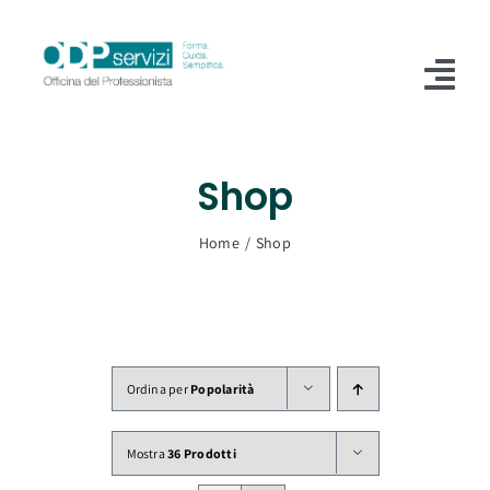
Salta
al
contenuto
Tog
Nav
Home
Shop
Chi Siamo
Home
Shop
Shop
Formazione
Servizi
Ordina per
Popolarità
Blog
Mostra
36 Prodotti
Contatti