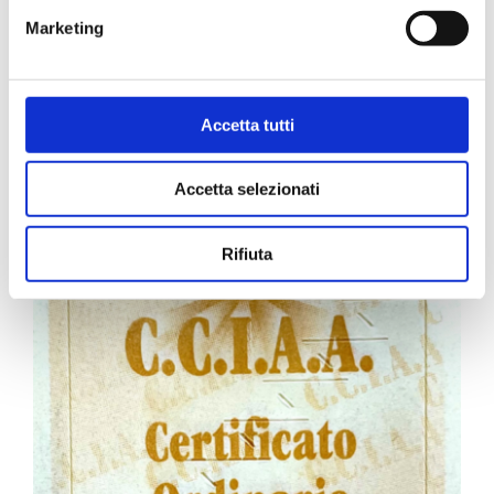
Marketing
Carta Filigranata CCIAA
Accetta tutti
24,40
€
Accetta selezionati
Rifiuta