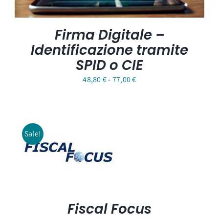
Firma Digitale –
Identificazione tramite
SPID o CIE
Fascia
48,80
€
-
77,00
€
di
prezzo:
da
Sale!
48,80 €
a
77,00 €
Fiscal Focus