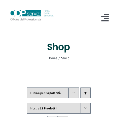
Salta
al
contenuto
Tog
Nav
Home
Shop
Chi Siamo
Home
Shop
Shop
Formazione
Servizi
Ordina per
Popolarità
Blog
Mostra
12 Prodotti
Contatti