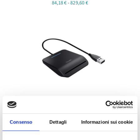
Fascia
84,18
€
-
829,60
€
di
prezzo:
da
84,18 €
a
829,60 €
Lettore Smart Card USB
24,40
€
Consenso
Dettagli
Informazioni sui cookie