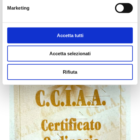
Marketing
Carta Filigranata CCIAA
Accetta tutti
24,40
€
Accetta selezionati
Rifiuta