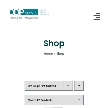
Salta
al
contenuto
Tog
Nav
Home
Shop
Chi Siamo
Home
Shop
Shop
Formazione
Servizi
Ordina per
Popolarità
Blog
Mostra
12 Prodotti
Contatti