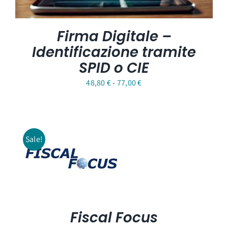
Firma Digitale –
Identificazione tramite
SPID o CIE
Fascia
48,80
€
-
77,00
€
di
prezzo:
da
Sale!
48,80 €
a
77,00 €
Fiscal Focus