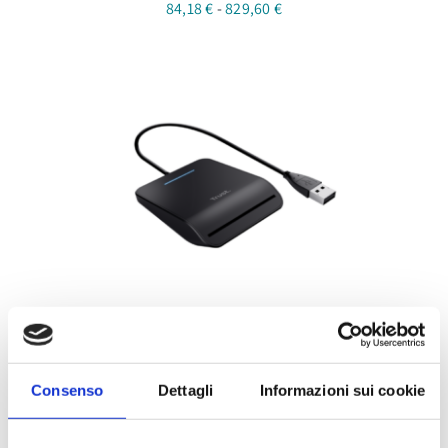
Fascia
84,18
€
-
829,60
€
di
prezzo:
da
84,18 €
a
829,60 €
Lettore Smart Card USB
24,40
€
Consenso
Dettagli
Informazioni sui cookie