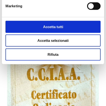
Marketing
Carta Filigranata CCIAA
Accetta tutti
24,40
€
Accetta selezionati
Rifiuta