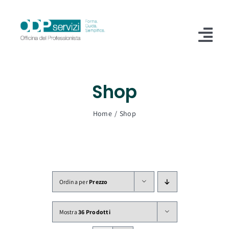
Salta
al
contenuto
Tog
Nav
Home
Shop
Chi Siamo
Home
Shop
Shop
Formazione
Servizi
Ordina per
Prezzo
Blog
Mostra
36 Prodotti
Contatti