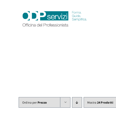
Salta
al
contenuto
Ordina per
Prezzo
Mostra
24 Prodotti