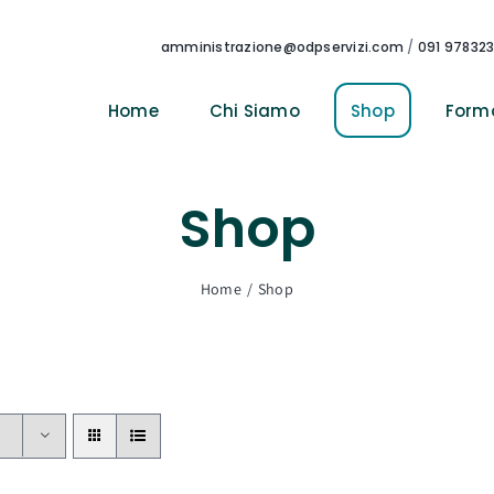
amministrazione@odpservizi.com
/
091 97832
Home
Chi Siamo
Shop
Form
Shop
Home
Shop