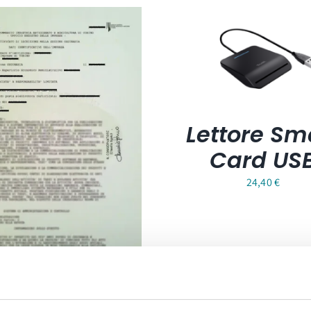
Lettore Sm
Card US
24,40
€
Carta