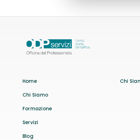
da
84,18 €
a
829,60 €
Home
Chi Sia
Chi Siamo
Formazione
Servizi
Blog