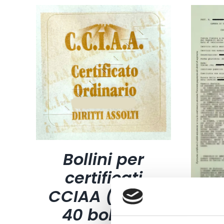
Bollini per
certificati
CCIAA (foglio
40 bollini)