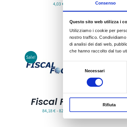
F
Consenso
4,03
€
Questo sito web utilizza i c
Utilizziamo i cookie per perso
nostro traffico. Condividiamo 
di analisi dei dati web, pubbl
che hanno raccolto dal tuo uti
Sale!
Selezione
Necessari
del
consenso
Fiscal Focus
Rifiuta
Fascia
84,18
€
-
829,60
€
di
prezzo: