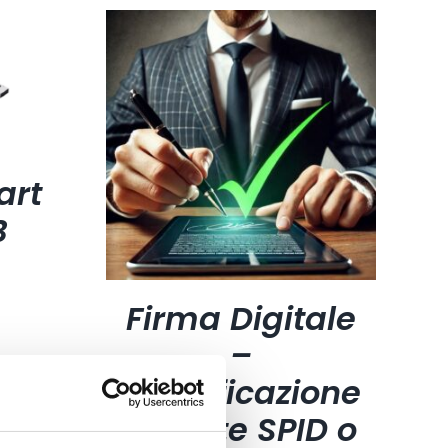
art
B
Firma Digitale
–
Identificazione
tramite SPID o