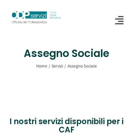
Salta
al
contenuto
Tog
Nav
Home
Assegno Sociale
Chi Siamo
Home
Servizi
Assegno Sociale
Shop
Formazione
Servizi
Blog
I nostri servizi disponibili per i
CAF
Contatti