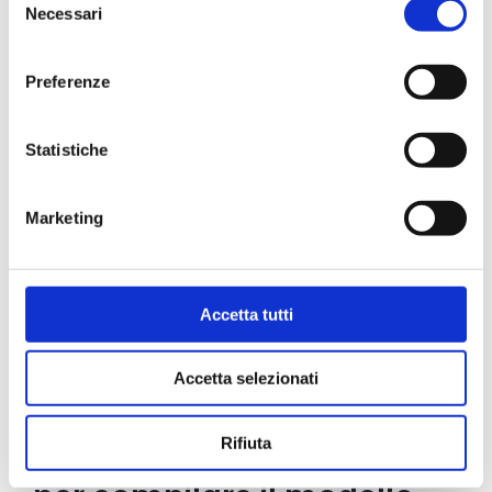
Necessari
del
Invalidi parziali, ricoverati, con solo assegno;
consenso
Invalidi parziali, non ricoverati, titolari di
Preferenze
altro reddito, con solo assegno;
Invalidi parziali, ricoverati, titolari di altro
Statistiche
reddito, con solo assegno;
Invalidi parziali, privi di perequazione
Marketing
automatica ma con limite di reddito
personale pari o inferiore a quello stabilito
per legge.
Accetta tutti
N.B.
: il modello deve essere sempre compilato
Accetta selezionati
anche se non sono stati prodotti redditi.
Rifiuta
Documenti da richiedere