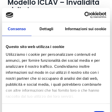
Modello ICLAV – Invalidità
civile lavoro
Con questo modello l’interessato dichiara se nel
Consenso
Dettagli
Informazioni sui cookie
corso del 2010 e 2011 ha lavorato e l’eventuale
importo percepito. La presenza di un reddito di
Questo sito web utilizza i cookie
attività lavorativa per un invalido civile parziale
Utilizziamo i cookie per personalizzare contenuti ed
può infatti determinare la
perdita
del diritto
annunci, per fornire funzionalità dei social media e per
all’assegno mensile.
analizzare il nostro traffico. Condividiamo inoltre
informazioni sul modo in cui utilizzi il nostro sito con i
Chi sono i soggetti
nostri partner che si occupano di analisi dei dati web,
pubblicità e social media, i quali potrebbero combinarle
interessati dall’ICLAV
con altre informazioni che hai fornito loro o che hanno
raccolto dal tuo utilizzo dei loro servizi.
Invalidi parziali, non ricoverati, con solo
assegno;
Selezione