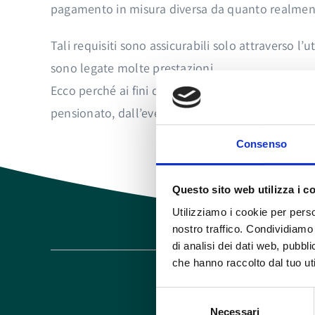
pagamento in misura diversa da quanto realment
Tali requisiti sono assicurabili solo attraverso l’u
sono legate molte prestazioni.
Ecco perché ai fini della percezione di tali presta
pensionato, dall’eventuale coniuge e, nel caso di 
Consenso
Questo sito web utilizza i c
Utilizziamo i cookie per perso
nostro traffico. Condividiamo 
di analisi dei dati web, pubbl
che hanno raccolto dal tuo uti
Selezione
Necessari
del