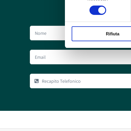
consenso
Rifiuta