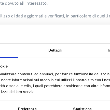
e dovuto all’interessato.
tilizzo di dati aggiornati e verificati, in particolare di quel
zioni gli enti previdenziali (Inps, Inpdap, Enpals, ecc.) dev
trattamenti di famiglia, anche quelli dei figli che fanno pa
Dettagli
ookie
nalizzare contenuti ed annunci, per fornire funzionalità dei socia
inoltre informazioni sul modo in cui utilizzi il nostro sito con i n
icità e social media, i quali potrebbero combinarle con altre inform
lizzo dei loro servizi.
Preferenze
Statistiche