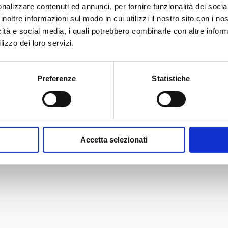
nalizzare contenuti ed annunci, per fornire funzionalità dei socia
inoltre informazioni sul modo in cui utilizzi il nostro sito con i n
icità e social media, i quali potrebbero combinarle con altre inform
lizzo dei loro servizi.
Carta Filigranata
CCIAA
Preferenze
Statistiche
24,40
€
Accetta selezionati