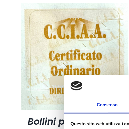
Consenso
Bollini per certificati
Questo sito web utilizza i c