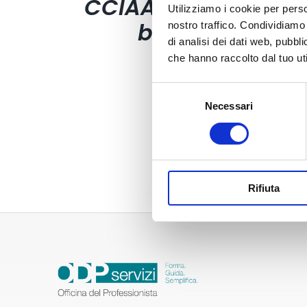
CCIAA (foglio 40
Utilizziamo i cookie per perso
bollini)
nostro traffico. Condividiamo 
di analisi dei dati web, pubbl
4,03
€
che hanno raccolto dal tuo uti
Selezione
Necessari
del
consenso
Rifiuta