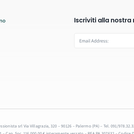
Iscriviti alla nostr
mo
fessionista srl Via Villagrazia, 320 – 90126 – Palermo (PA) – Tel. 091/978.
31 – Cap. Soc. 116.000,00 € interamente versato – REA PA 307632 – Codice