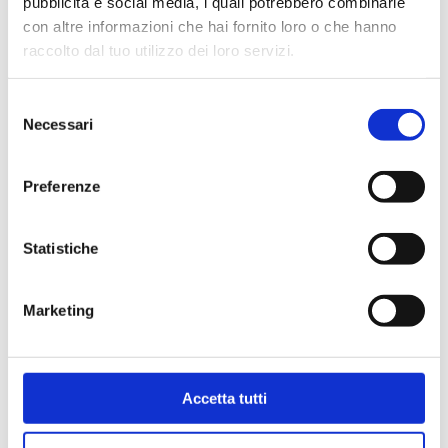
pubblicità e social media, i quali potrebbero combinarle
con altre informazioni che hai fornito loro o che hanno
raccolto dal tuo utilizzo dei loro servizi.
Selezione
Necessari
del
consenso
Preferenze
Statistiche
Marketing
Carta Filigranata CCIAA
24,40
€
Accetta tutti