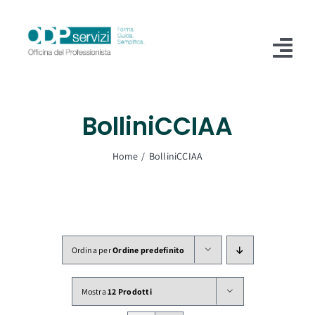
Salta
al
contenuto
Tog
Nav
Home
BolliniCCIAA
Chi Siamo
Home
BolliniCCIAA
Shop
Formazione
Servizi
Ordina per
Ordine predefinito
Blog
Mostra
12 Prodotti
Contatti