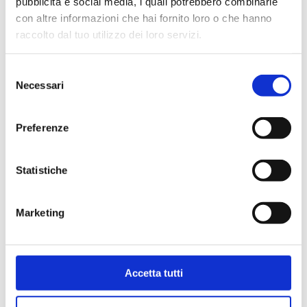
pubblicità e social media, i quali potrebbero combinarle
con altre informazioni che hai fornito loro o che hanno
raccolto dal tuo utilizzo dei loro servizi.
Selezione
Necessari
del
consenso
Preferenze
Statistiche
Bollini per certificati
Marketing
CCIAA (foglio 40 bollini)
4,03
€
Accetta tutti