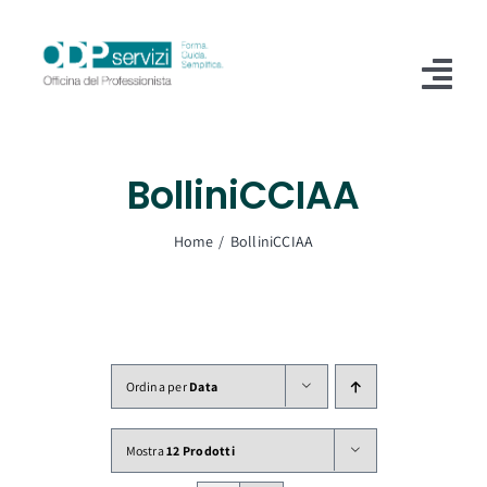
Salta
al
contenuto
Tog
Nav
Home
BolliniCCIAA
Chi Siamo
Home
BolliniCCIAA
Shop
Formazione
Servizi
Ordina per
Data
Blog
Mostra
12 Prodotti
Contatti