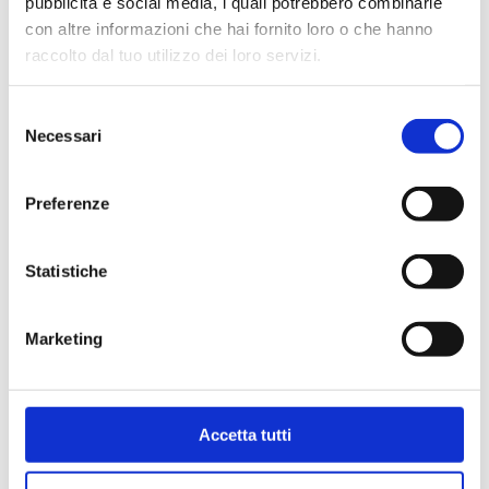
pubblicità e social media, i quali potrebbero combinarle
con altre informazioni che hai fornito loro o che hanno
raccolto dal tuo utilizzo dei loro servizi.
Selezione
Necessari
del
consenso
Preferenze
Statistiche
Bollini per certificati
Marketing
CCIAA (foglio 40 bollini)
4,03
€
Accetta tutti