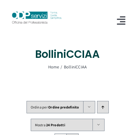
Salta
al
contenuto
Tog
Nav
Home
BolliniCCIAA
Chi Siamo
Home
BolliniCCIAA
Shop
Formazione
Servizi
Ordina per
Ordine predefinito
Blog
Mostra
24 Prodotti
Contatti