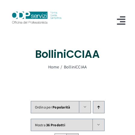
Salta
al
contenuto
Tog
Nav
Home
BolliniCCIAA
Chi Siamo
Home
BolliniCCIAA
Shop
Formazione
Servizi
Ordina per
Popolarità
Blog
Mostra
36 Prodotti
Contatti