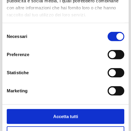
pubblicità e social media, i quali potrebbero combinarle
con altre informazioni che hai fornito loro o che hanno
raccolto dal tuo utilizzo dei loro servizi.
Selezione
Necessari
del
consenso
Preferenze
Statistiche
Bollini per certificati
Marketing
CCIAA (foglio 40 bollini)
4,03
€
Accetta tutti