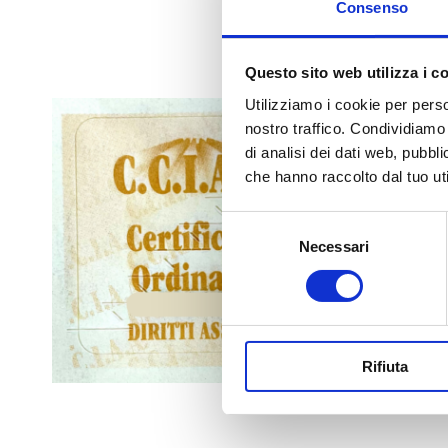
Consenso
Questo sito web utilizza i c
Boll
Utilizziamo i cookie per perso
nostro traffico. Condividiamo 
4,03
€
di analisi dei dati web, pubbl
che hanno raccolto dal tuo uti
Selezione
Necessari
del
consenso
Rifiuta