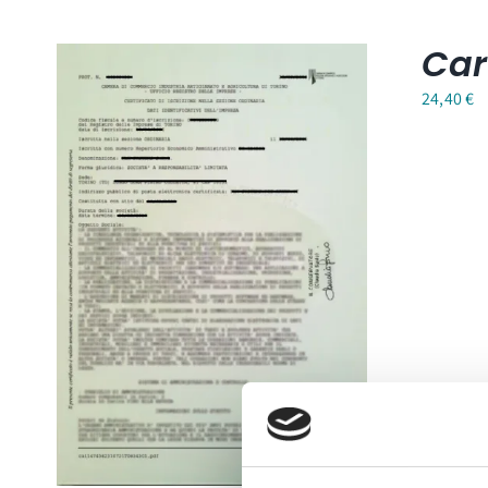
Car
24,40
€