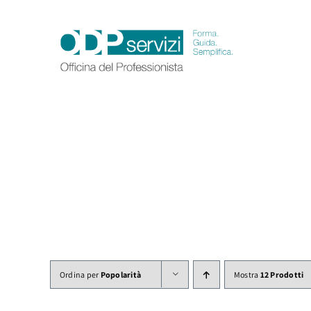
Salta
al
contenuto
Ordina per
Popolarità
Mostra
12 Prodotti