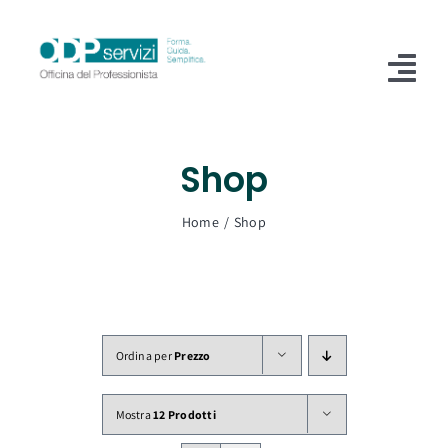
Salta
al
contenuto
Tog
Nav
Home
Shop
Chi Siamo
Home
Shop
Shop
Formazione
Servizi
Ordina per
Prezzo
Blog
Mostra
12 Prodotti
Contatti