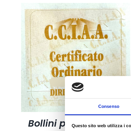
Consenso
Bollini per certificati
Questo sito web utilizza i c