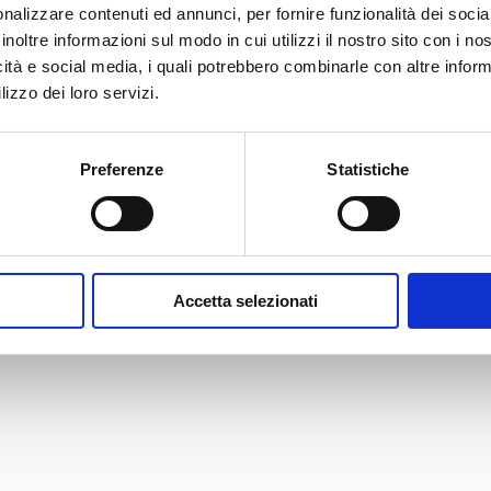
nalizzare contenuti ed annunci, per fornire funzionalità dei socia
inoltre informazioni sul modo in cui utilizzi il nostro sito con i n
icità e social media, i quali potrebbero combinarle con altre inform
lizzo dei loro servizi.
Carta Filigranata
CCIAA
Preferenze
Statistiche
24,40
€
Accetta selezionati