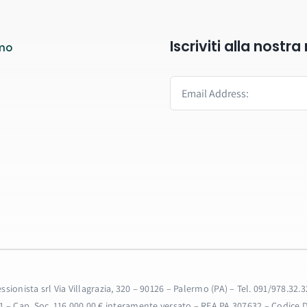
Iscriviti alla nostr
mo
fessionista srl Via Villagrazia, 320 – 90126 – Palermo (PA) – Tel. 091/978.
31 – Cap. Soc. 116.000,00 € interamente versato – REA PA 307632 – Codice