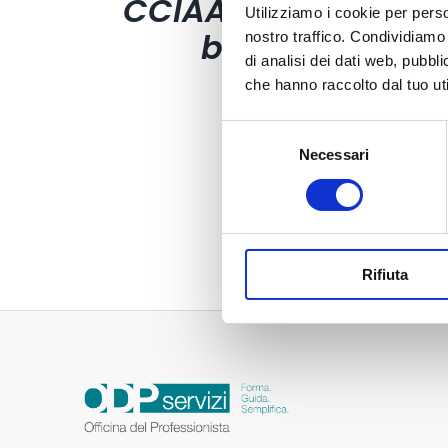
CCIAA (foglio 40
Utilizziamo i cookie per perso
bollini)
nostro traffico. Condividiamo 
di analisi dei dati web, pubbl
4,03
€
che hanno raccolto dal tuo uti
Selezione
Necessari
del
consenso
Rifiuta