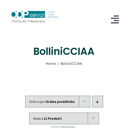
Salta
al
contenuto
Tog
Nav
Home
BolliniCCIAA
Chi Siamo
Home
BolliniCCIAA
Shop
Formazione
Servizi
Ordina per
Ordine predefinito
Blog
Mostra
12 Prodotti
Contatti