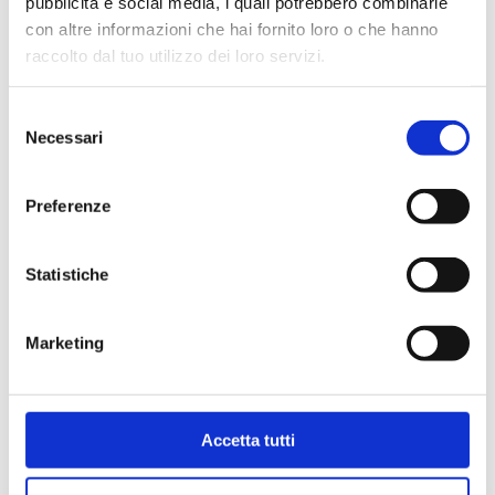
pubblicità e social media, i quali potrebbero combinarle
con altre informazioni che hai fornito loro o che hanno
raccolto dal tuo utilizzo dei loro servizi.
Selezione
Necessari
del
consenso
Preferenze
Statistiche
Marketing
Carta Filigranata CCIAA
24,40
€
Accetta tutti