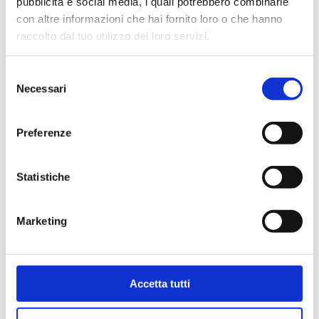
pubblicità e social media, i quali potrebbero combinarle
con altre informazioni che hai fornito loro o che hanno
raccolto dal tuo utilizzo dei loro servizi.
Selezione
Necessari
del
consenso
Preferenze
Statistiche
Bollini per certificati
Marketing
CCIAA (foglio 40 bollini)
4,03
€
Accetta tutti