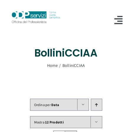
Salta
al
contenuto
Tog
Nav
Home
BolliniCCIAA
Chi Siamo
Home
BolliniCCIAA
Shop
Formazione
Servizi
Ordina per
Data
Blog
Mostra
12 Prodotti
Contatti