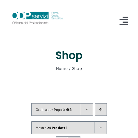
Salta
al
contenuto
Tog
Nav
Home
Shop
Chi Siamo
Home
Shop
Shop
Formazione
Servizi
Ordina per
Popolarità
Blog
Mostra
24 Prodotti
Contatti