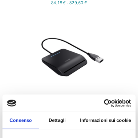
Fascia
84,18
€
-
829,60
€
di
prezzo:
da
84,18 €
a
829,60 €
Lettore Smart Card USB
24,40
€
Consenso
Dettagli
Informazioni sui cookie