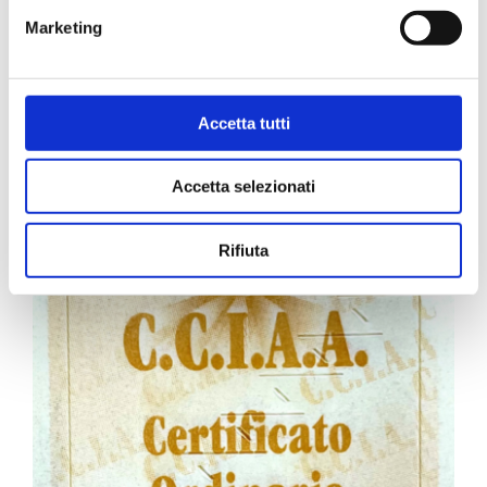
Marketing
Carta Filigranata CCIAA
Accetta tutti
24,40
€
Accetta selezionati
Rifiuta