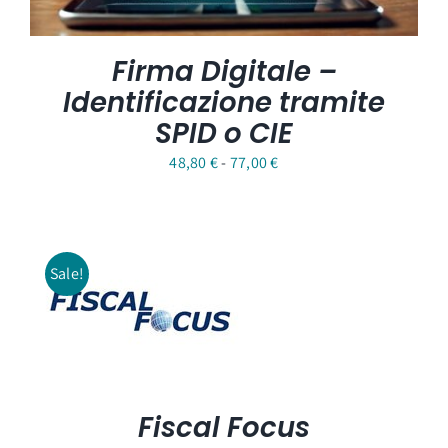
Firma Digitale –
Identificazione tramite
SPID o CIE
Fascia
48,80
€
-
77,00
€
di
prezzo:
da
Sale!
48,80 €
a
77,00 €
Fiscal Focus