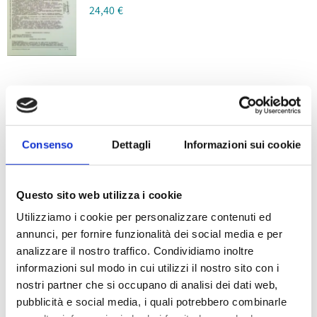
24,40
€
Firma Digitale –
Consenso
Dettagli
Informazioni sui cookie
Identificazione
tramite SPID o CIE
Questo sito web utilizza i cookie
Fascia
48,80
€
-
77,00
€
Utilizziamo i cookie per personalizzare contenuti ed
di
annunci, per fornire funzionalità dei social media e per
prezzo:
analizzare il nostro traffico. Condividiamo inoltre
da
informazioni sul modo in cui utilizzi il nostro sito con i
48,80 €
nostri partner che si occupano di analisi dei dati web,
a
pubblicità e social media, i quali potrebbero combinarle
Sale!