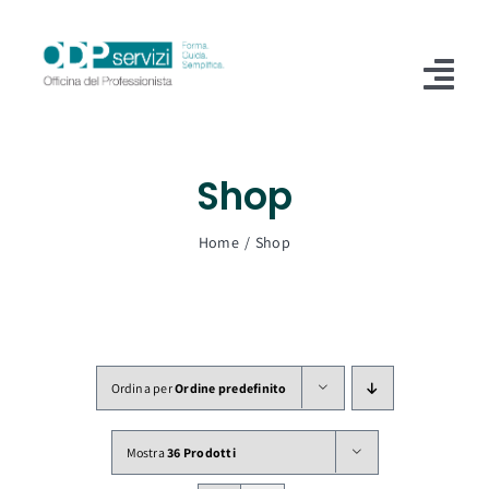
Salta
al
contenuto
Tog
Nav
Home
Shop
Chi Siamo
Home
Shop
Shop
Formazione
Servizi
Ordina per
Ordine predefinito
Blog
Mostra
36 Prodotti
Contatti